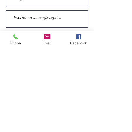
Phone
Email
Facebook
Enviar
CONTACTO
Email:
alquiler.atrezo@gmail.com
Teléfonos: (+34)699924185
(+34)608499789
Dirección:
Pol. Guadalquivir, Calle la