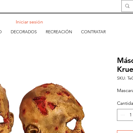
Iniciar sesión
O
DECORADOS
RECREACIÓN
CONTRATAR
Másc
Kru
SKU: Te
Mascara
Cantid