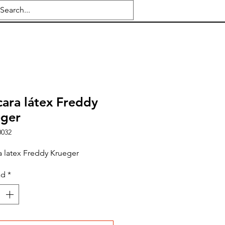
ara látex Freddy
eger
0032
 latex Freddy Krueger
ad
*