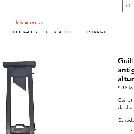
Iniciar sesión
O
DECORADOS
RECREACIÓN
CONTRATAR
Guil
anti
altur
SKU: To
Guillot
de altur
Cantid