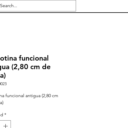
lotina funcional
gua (2,80 cm de
a)
0023
ina funcional antigua (2,80 cm
a)
ad
*