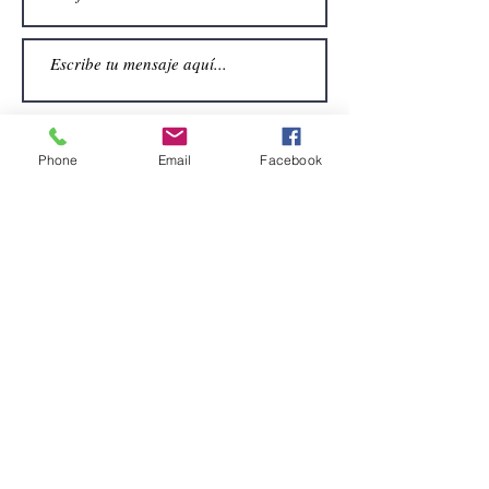
Phone
Email
Facebook
Enviar
CONTACTO
Email:
alquiler.atrezo@gmail.com
Teléfonos: (+34)699924185
(+34)608499789
Dirección:
Pol. Guadalquivir, Calle la