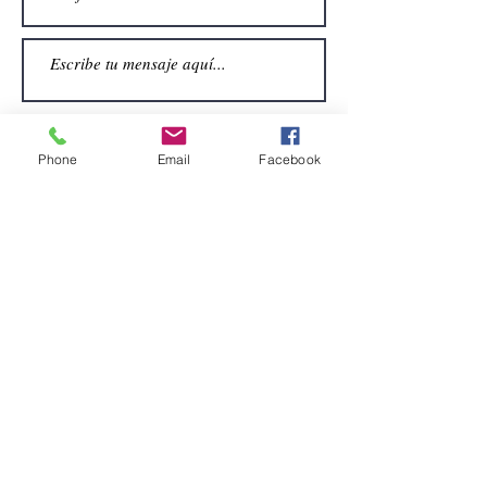
Phone
Email
Facebook
Enviar
CONTACTO
Email:
alquiler.atrezo@gmail.com
Teléfonos: (+34)699924185
(+34)608499789
Dirección:
Pol. Guadalquivir, Calle la