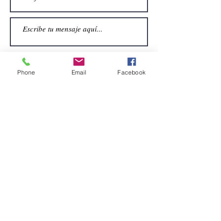
Phone
Email
Facebook
Enviar
CONTACTO
Email:
alquiler.atrezo@gmail.com
Teléfonos: (+34)699924185
(+34)608499789
Dirección:
Pol. Guadalquivir, Calle la