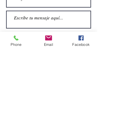
Phone
Email
Facebook
Enviar
CONTACTO
Email:
alquiler.atrezo@gmail.com
Teléfonos: (+34)699924185
(+34)608499789
Dirección:
Pol. Guadalquivir, Calle la