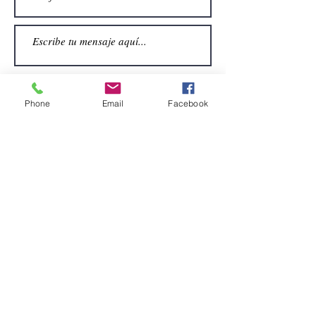
Phone
Email
Facebook
Enviar
CONTACTO
Email:
alquiler.atrezo@gmail.com
Teléfonos: (+34)699924185
(+34)608499789
Dirección:
Pol. Guadalquivir, Calle la